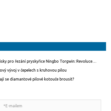
isky pro řezání pryskyřice Ningbo Torgwin: Revoluce
acího průmyslu
ový vývoj v čepelech s kruhovou pilou
ají se diamantové pilové kotouče brousit?