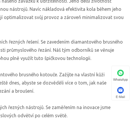
ašeho závazku k udržitelnosti. Jeho delší životnost
nou nástrojů. Navíc nákladová efektivita kola během jeho
chtějí optimalizovat svůj provoz a zároveň minimalizovat svou
vních řezných řešení. Se zavedením diamantového brusného
sti průmyslového řezání. Náš tým odborníků se věnuje
ohou plně využít tuto špičkovou technologii.
ntového brusného kotouče. Zažijte na vlastní kůži
WhatsApp
 ještě dnes, abyste se dozvěděli více o tom, jak naše
zání a broušení.
E-Mail
ých řezných nástrojů. Se zaměřením na inovace jsme
myslových odvětví po celém světě.