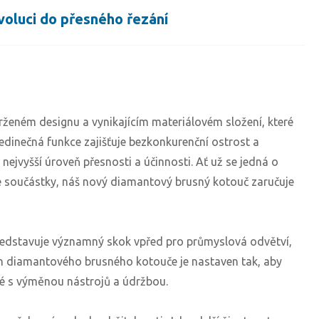
voluci do přesného řezání
ženém designu a vynikajícím materiálovém složení, které
jedinečná funkce zajišťuje bezkonkurenční ostrost a
nejvyšší úroveň přesnosti a účinnosti. Ať už se jedná o
ké součástky, náš nový diamantový brusný kotouč zaručuje
představuje významný skok vpřed pro průmyslová odvětví,
kon diamantového brusného kotouče je nastaven tak, aby
jené s výměnou nástrojů a údržbou.