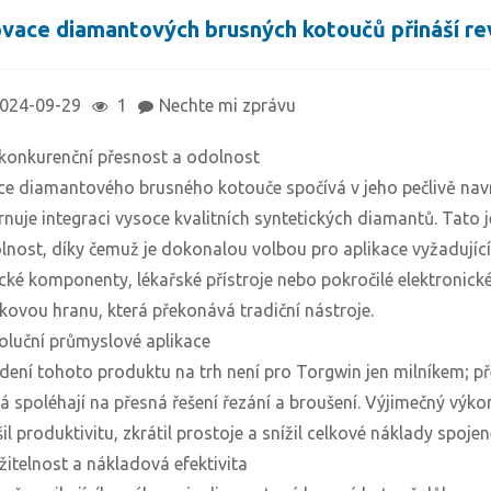
ovace diamantových brusných kotoučů přináší re
024-09-29
1
Nechte mi zprávu
konkurenční přesnost a odolnost
ce diamantového brusného kotouče spočívá v jeho pečlivě navr
rnuje integraci vysoce kvalitních syntetických diamantů. Tato 
lnost, díky čemuž je dokonalou volbou pro aplikace vyžadující 
ecké komponenty, lékařské přístroje nebo pokročilé elektronic
čkovou hranu, která překonává tradiční nástroje.
oluční průmyslové aplikace
dení tohoto produktu na trh není pro Torgwin jen milníkem; 
rá spoléhají na přesná řešení řezání a broušení. Výjimečný vý
šil produktivitu, zkrátil prostoje a snížil celkové náklady spo
žitelnost a nákladová efektivita