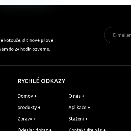
é kotouče, slitinové pilové
 vám do 24 hodin ozveme.
RYCHLÉ ODKAZY
Domov +
O nás +
produkty +
Aplikace +
Zprávy +
Stažení +
Odeslat dotaz +
Kontaktujte nás +