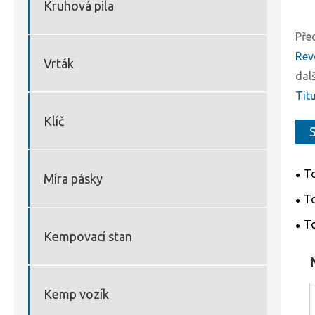
Kruhová pila
Pře
Rev
Vrták
dalš
Tit
Klíč
S
To
Míra pásky
nás
To
To
Kempovací stan
bez
Kemp vozík