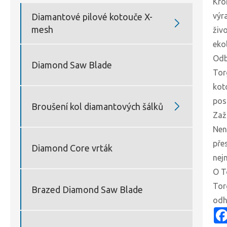
Kro
výr
Diamantové pilové kotouče X-

mesh
živ
eko
Odb
Diamond Saw Blade
Tor
kot
pos

Broušení kol diamantových šálků
Zaž
Nen
přes
Diamond Core vrták
nej
O T
Tor
Brazed Diamond Saw Blade
odh