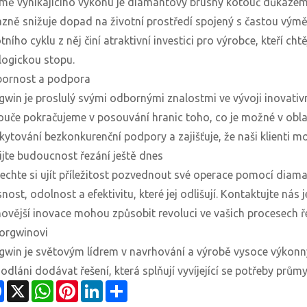
mě vynikajícího výkonu je diamantový brusný kotouč důkazem n
azně snižuje dopad na životní prostředí spojený s častou výmě
otního cyklu z něj činí atraktivní investici pro výrobce, kteří 
logickou stopu.
ornost a podpora
gwin je proslulý svými odbornými znalostmi ve vývoji inovati
ouče pokračujeme v posouvání hranic toho, co je možné v obla
kytování bezkonkurenční podpory a zajišťuje, že naši klienti m
ijte budoucnost řezání ještě dnes
echte si ujít příležitost pozvednout své operace pomocí diama
nost, odolnost a efektivitu, které jej odlišují. Kontaktujte nás
novější inovace mohou způsobit revoluci ve vašich procesech ře
orgwinovi
gwin je světovým lídrem v navrhování a výrobě vysoce výkonn
odláni dodávat řešení, která splňují vyvíjející se potřeby prů
Facebook
X
WhatsApp
Pinterest
LinkedIn
Share