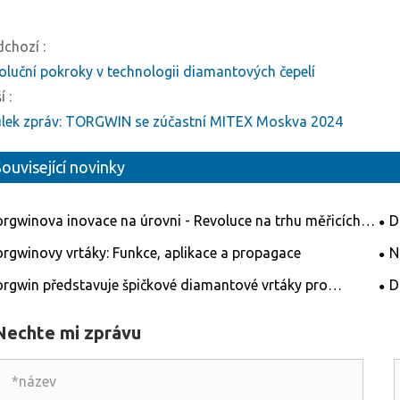
dchozí :
oluční pokroky v technologii diamantových čepelí
í :
ulek zpráv: TORGWIN se zúčastní MITEX Moskva 2024
ouvisející novinky
rgwinova inovace na úrovni - Revoluce na trhu měřicích
D
trojů
řez
rgwinovy ​​vrtáky: Funkce, aplikace a propagace
N
rgwin představuje špičkové diamantové vrtáky pro
D
konkurenční řešení vrtání
Nechte mi zprávu