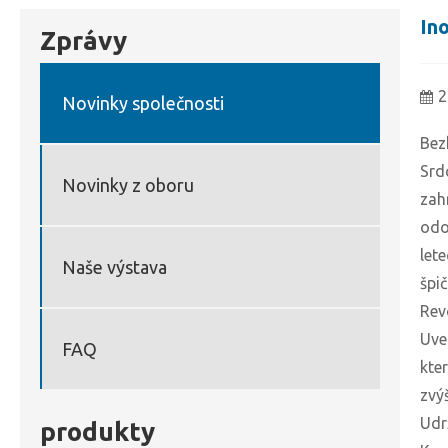
In
Zprávy
2
Novinky společnosti
Bez
Srd
Novinky z oboru
zah
odo
let
Naše výstava
špi
Rev
Uve
FAQ
kte
zvý
Udr
produkty