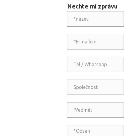
brusných kotoučů přináší
Nechte mi zprávu
revoluci do přesného řezání