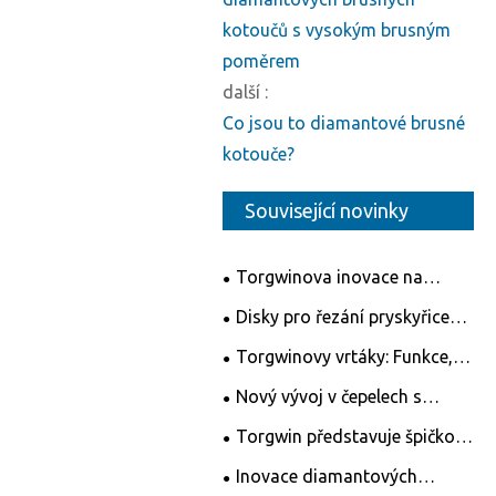
kotoučů s vysokým brusným
poměrem
další :
Co jsou to diamantové brusné
kotouče?
Související novinky
Torgwinova inovace na
úrovni - Revoluce na trhu
Disky pro řezání pryskyřice
měřicích nástrojů
Ningbo Torgwin: Revoluce
Torgwinovy ​​vrtáky: Funkce,
řezacího průmyslu
aplikace a propagace
Nový vývoj v čepelech s
kruhovou pilou
Torgwin představuje špičkové
diamantové vrtáky pro
Inovace diamantových
bezkonkurenční řešení vrtání