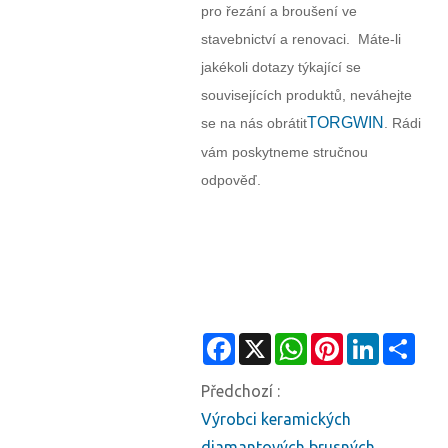
pro řezání a broušení ve
stavebnictví a renovaci. Máte-li
jakékoli dotazy týkající se
souvisejících produktů, neváhejte
TORGWIN
se na nás obrátit
. Rádi
vám poskytneme stručnou
odpověď.
Facebook
X
WhatsApp
Pinterest
LinkedIn
Shar
Předchozí :
Výrobci keramických
diamantových brusných