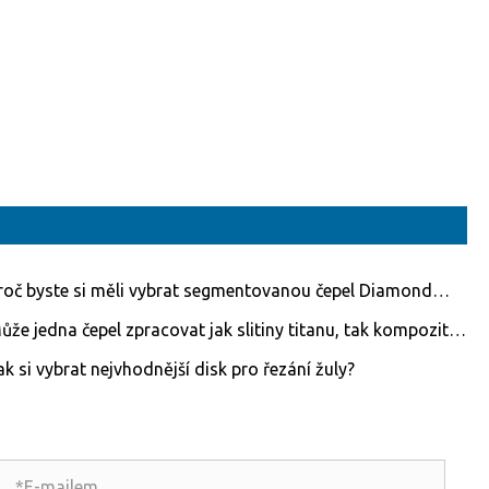
roč byste si měli vybrat segmentovanou čepel Diamond
 pro profesionální řezání?
ůže jedna čepel zpracovat jak slitiny titanu, tak kompozity
hlíkových vláken?
ak si vybrat nejvhodnější disk pro řezání žuly?