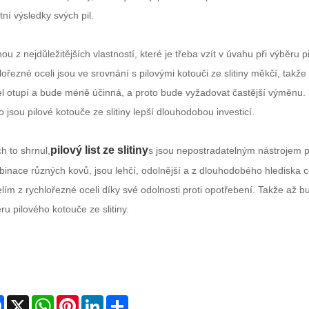
itní výsledky svých pil.
ou z nejdůležitějších vlastností, které je třeba vzít v úvahu při výběru 
lořezné oceli jsou ve srovnání s pilovými kotouči ze slitiny měkčí, takž
l otupí a bude méně účinná, a proto bude vyžadovat častější výměnu.
o jsou pilové kotouče ze slitiny lepší dlouhodobou investicí.
pilový list ze slitiny
h to shrnul,
s jsou nepostradatelným nástrojem p
inace různých kovů, jsou lehčí, odolnější a z dlouhodobého hlediska ce
lím z rychlořezné oceli díky své odolnosti proti opotřebení. Takže až 
ru pilového kotouče ze slitiny.
Facebook
X
WhatsApp
Pinterest
LinkedIn
Share