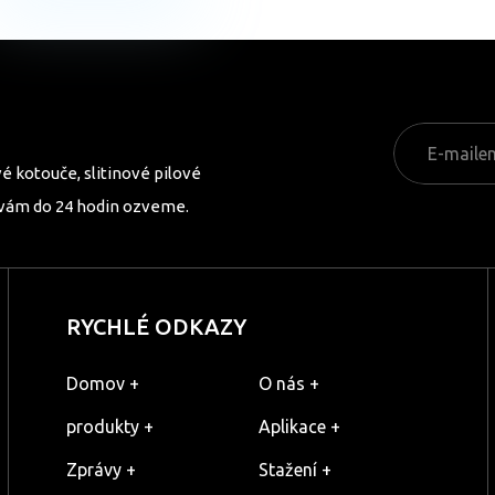
é kotouče, slitinové pilové
 vám do 24 hodin ozveme.
RYCHLÉ ODKAZY
Domov +
O nás +
produkty +
Aplikace +
Zprávy +
Stažení +