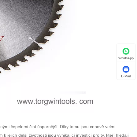
WhatsApp
E-Mail
 jinými čepelemi činí úspornější. Díky tomu jsou cenově velmi
jejich delší životnosti jsou vynikající investicí pro ty, kteří hledají