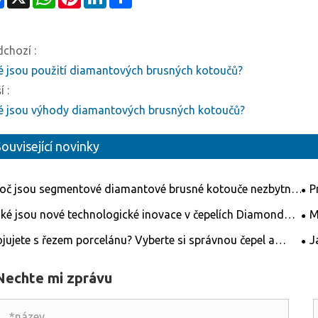
dchozí :
é jsou použití diamantových brusných kotoučů?
í :
é jsou výhody diamantových brusných kotoučů?
ouvisející novinky
oč jsou segmentové diamantové brusné kotouče nezbytné
P
 vysoce účinnou přípravu povrchu?
Saw
ké jsou nové technologické inovace v čepelích Diamond
M
?
z u
jujete s řezem porcelánu? Vyberte si správnou čepel a
J
ci snadno provedete!
Nechte mi zprávu