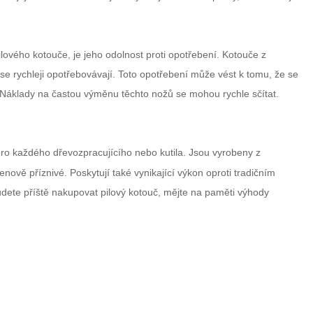
pilového kotouče, je jeho odolnost proti opotřebení. Kotouče z
e se rychleji opotřebovávají. Toto opotřebení může vést k tomu, že se
 Náklady na častou výměnu těchto nožů se mohou rychle sčítat.
ro každého dřevozpracujícího nebo kutila. Jsou vyrobeny z
nově příznivé. Poskytují také vynikající výkon oproti tradičním
budete příště nakupovat pilový kotouč, mějte na paměti výhody