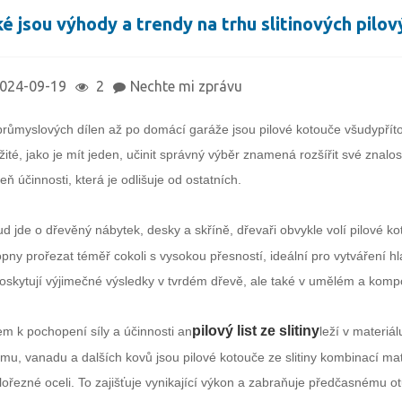
ké jsou výhody a trendy na trhu slitinových pilo
024-09-19
2
Nechte mi zprávu
růmyslových dílen až po domácí garáže jsou pilové kotouče všudypříto
žité, jako je mít jeden, učinit správný výběr znamená rozšířit své znalos
eň účinnosti, která je odlišuje od ostatních.
d jde o dřevěný nábytek, desky a skříně, dřevaři obvykle volí pilové ko
pny prořezat téměř cokoli s vysokou přesností, ideální pro vytváření 
oskytují výjimečné výsledky v tvrdém dřevě, ale také v umělém a kompo
pilový list ze slitiny
em k pochopení síly a účinnosti an
leží v materiá
mu, vanadu a dalších kovů jsou pilové kotouče ze slitiny kombinací mater
lořezné oceli. To zajišťuje vynikající výkon a zabraňuje předčasnému o