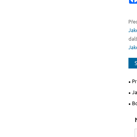
Pře
Jak
dalš
Jak
S
Pr
pro
Ja
Saw
Bo
prá