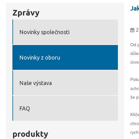
Ja
Zprávy
2
Novinky společnosti
Od p
důle
Novinky z oboru
úrov
Poku
Naše výstava
scho
že p
FAQ
Klíč
chro
produkty
rych