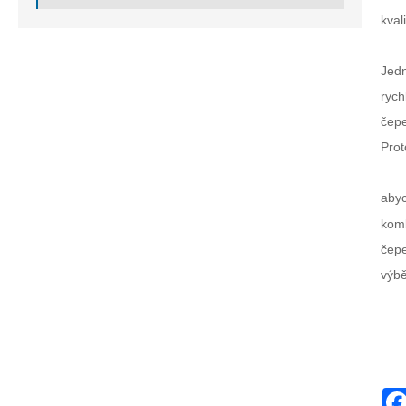
kval
Jedn
rych
čepe
Prot
abyc
komb
čepe
výbě