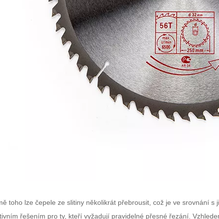
ě toho lze čepele ze slitiny několikrát přebrousit, což je ve srovnání s
tivním řešením pro ty, kteří vyžadují pravidelné přesné řezání. Vzhledem k 