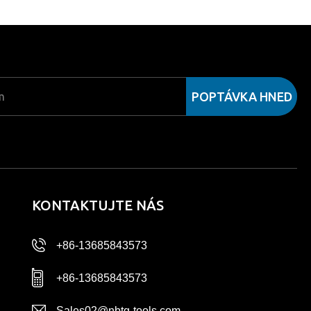
POPTÁVKA HNED
KONTAKTUJTE NÁS
+86-13685843573
+86-13685843573
Sales02@nbtg-tools.com