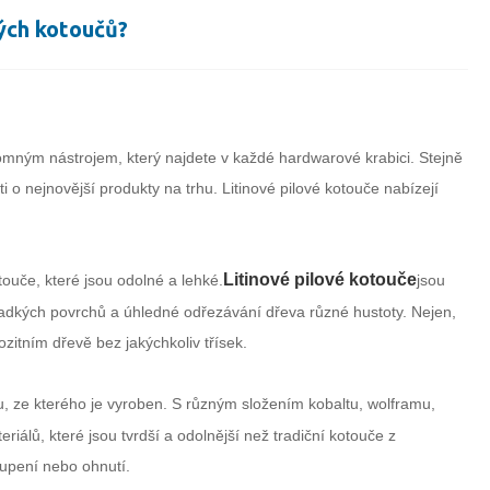
vých kotoučů?
mným nástrojem, který najdete v každé hardwarové krabici. Stejně
ti o nejnovější produkty na trhu. Litinové pilové kotouče nabízejí
Litinové pilové kotouče
touče, které jsou odolné a lehké.
jsou
hladkých povrchů a úhledné odřezávání dřeva různé hustoty. Nejen,
zitním dřevě bez jakýchkoliv třísek.
lu, ze kterého je vyroben. S různým složením kobaltu, wolframu,
iálů, které jsou tvrdší a odolnější než tradiční kotouče z
tupení nebo ohnutí.