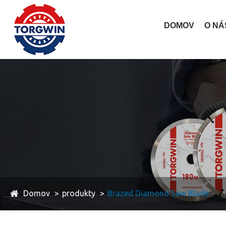
DOMOV
O NÁ
Domov
produkty
Brazed Diamond Saw Blade