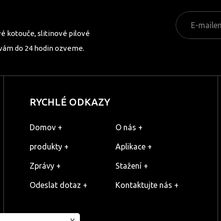
é kotouče, slitinové pilové
 vám do 24 hodin ozveme.
RYCHLÉ ODKAZY
Domov +
O nás +
produkty +
Aplikace +
Zprávy +
Stažení +
Odeslat dotaz +
Kontaktujte nás +