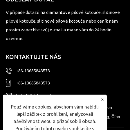
V případě dotazů na diamantové pilové kotouče, slitinové
pilové kotouče, slitinové pilové kotouče nebo ceník nám
prosím zanechte svůj e-mail a my se vám do 24 hodin
ozveme.
KONTAKTUJTE NÁS
+86-13685843573
+86-13685843573
Sales02@nbtg-tools.com
X
Používáme cookies, abychom vám nabídli
č. 20, East District, Ningbo New Materials Innovation
lepší zážitek z prohlížení, analyzovali
Center, Ningbo High-tech Zone, provincie Zhejiang, Čína.
návštěvnost webu a přizpůsobili obsah.
Používáním tohoto webu souhlasíte s