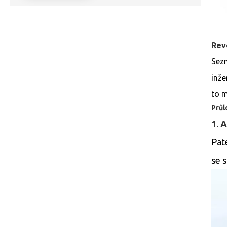
Rev
Sezn
inže
to m
Průl
1. 
Pat
se s