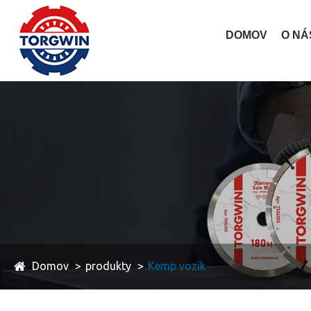
DOMOV
O NÁ
Domov
produkty
Kemp vozík