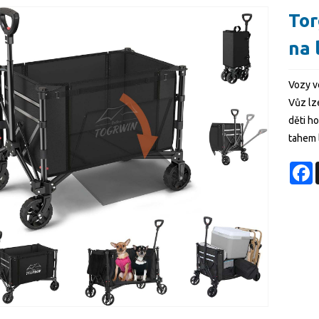
Tor
na 
Vozy vo
Vůz lz
děti ho
tahem l
F