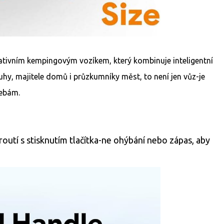
vativním kempingovým vozíkem, který kombinuje inteligentní
hy, majitele domů i průzkumníky měst, to není jen vůz-je
řebám.
utí s stisknutím tlačítka-ne ohýbání nebo zápas, aby