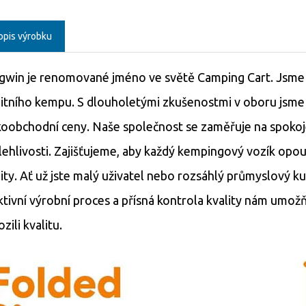
opis výrobku
gwin je renomované jméno ve světě Camping Cart. Jsme 
litního kempu. S dlouholetými zkušenostmi v oboru jsme 
koobchodní ceny. Naše společnost se zaměřuje na spokoj
lehlivosti. Zajišťujeme, aby každý kempingový vozík opoušt
lity. Ať už jste malý uživatel nebo rozsáhlý průmyslový 
ktivní výrobní proces a přísná kontrola kvality nám umo
zili kvalitu.