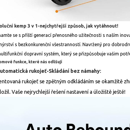
oluční kemp 3 v 1-nejchytřejší způsob, jak vytáhnout!
amte se s příští generací přenosného užitečnosti s naším ino
nýrství s bezkonkurenční všestranností. Navržený pro dobrodru
ultifunkční dopravní systém, který se přizpůsobuje vašim pot
omové funkce, které nás odlišují
Automatická rukojeť-Skládání bez námahy:
entovaná rukojeť se zpětným odkládáním se okamžitě zhro
ložil. Vaše nejrychlejší řešení nastavení a úložiště ještě!