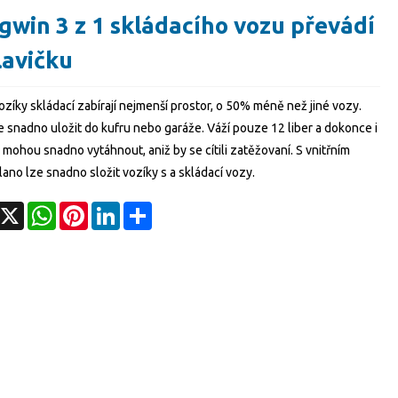
gwin 3 z 1 skládacího vozu převádí
lavičku
zíky skládací zabírají nejmenší prostor, o 50% méně než jiné vozy.
e snadno uložit do kufru nebo garáže. Váží pouze 12 liber a dokonce i
 mohou snadno vytáhnout, aniž by se cítili zatěžovaní. S vnitřním
ano lze snadno složit vozíky s a skládací vozy.
acebook
X
WhatsApp
Pinterest
LinkedIn
Share