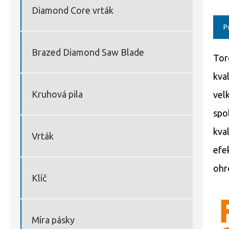
Diamond Core vrták
P
Brazed Diamond Saw Blade
Tor
kva
Kruhová pila
vel
spo
kva
Vrták
efe
ohro
Klíč
Míra pásky