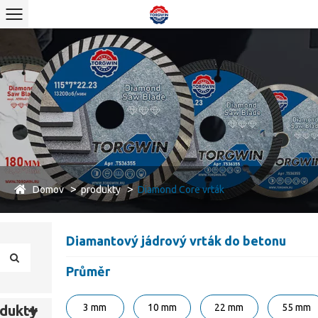
Domov
produkty
Diamond Core vrták
Diamantový jádrový vrták do betonu
Průměr
3 mm
10 mm
22 mm
55 mm
dukty