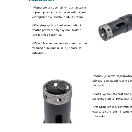
√ Vyznačuje se super silným diamantovým
pojivem prostřednictvím vakuového pájení,
což zajišťuje dlouhodobou stabilitu řezání.
√ Poskytuje vyšší rychlost vrtání, zvláště
vhodné pro materiály s vysokou tvrdostí,
jako je sklo a keramika.
√ Vytváří hladké hrany otvorů s minimálním
vylamováním, čímž se snižuje práce po
zpracování.
√ Vyznačuje se vynikajícím odv
zabraňuje poškození nástroje i
přehřátím.
√ Nabízí vysokou odolnost proti 
zachovává ostrost i po opakovan
√ Poskytuje přesnou kontrolu 
otvoru, splňující přísné rozměr
požadavky.