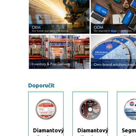
Doporučit
mentovaný
Diamantový
Diamantový
Segm