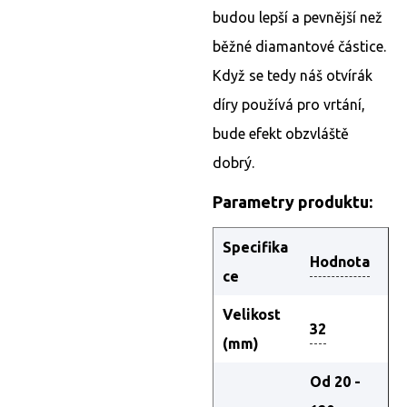
budou lepší a pevnější než
běžné diamantové částice.
Když se tedy náš otvírák
díry používá pro vrtání,
bude efekt obzvláště
dobrý.
Parametry produktu:
Specifika
Hodnota
ce
Velikost
32
(mm)
Od 20 -