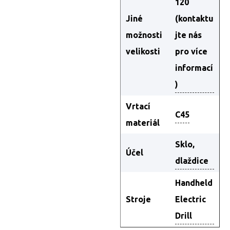
120
Jiné
(kontaktu
možnosti
jte nás
velikosti
pro více
informací
)
Vrtací
C45
materiál
Sklo,
Účel
dlaždice
Handheld
Stroje
Electric
Drill