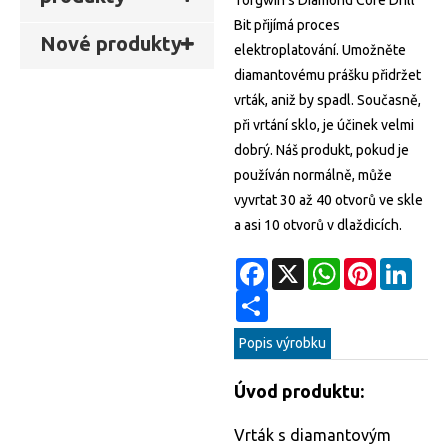
Torgwin's Diamond Core Drill
Bit přijímá proces
Nové produkty
elektroplatování. Umožněte
diamantovému prášku přidržet
vrták, aniž by spadl. Současně,
při vrtání sklo, je účinek velmi
dobrý. Náš produkt, pokud je
používán normálně, může
vyvrtat 30 až 40 otvorů ve skle
a asi 10 otvorů v dlaždicích.
Facebook
X
WhatsApp
Pinterest
Linke
Share
Popis výrobku
Úvod produktu:
Vrták s diamantovým