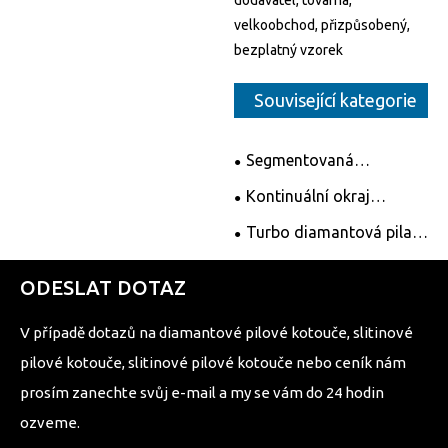
dodavatel, továrna,
velkoobchod, přizpůsobený,
bezplatný vzorek
Související kategorie
Segmentovaná
diamantová pila čepele
Kontinuální okraj
diamantové pily čepel
Turbo diamantová pila
čepel
ODESLAT DOTAZ
V případě dotazů na diamantové pilové kotouče, slitinové
pilové kotouče, slitinové pilové kotouče nebo ceník nám
prosím zanechte svůj e-mail a my se vám do 24 hodin
ozveme.