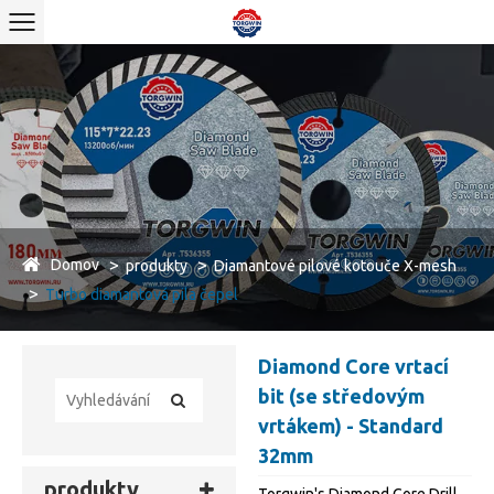
Domov
produkty
Diamantové pilové kotouče X-mesh
Turbo diamantová pila čepel
Diamond Core vrtací
bit (se středovým
vrtákem) - Standard
32mm
produkty