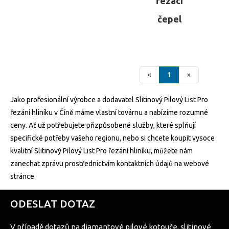
řezací
čepel
«
1
»
Jako profesionální výrobce a dodavatel Slitinový Pilový List Pro
řezání hliníku v Číně máme vlastní továrnu a nabízíme rozumné
ceny. Ať už potřebujete přizpůsobené služby, které splňují
specifické potřeby vašeho regionu, nebo si chcete koupit vysoce
kvalitní Slitinový Pilový List Pro řezání hliníku, můžete nám
zanechat zprávu prostřednictvím kontaktních údajů na webové
stránce.
ODESLAT DOTAZ
V případě dotazů na diamantové pilové kotouče, slitinové