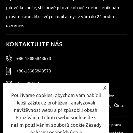
pilové kotouče, slitinové pilové kotouče nebo ceník nám
prosím zanechte svůj e-mail a my se vám do 24 hodin
ozveme.
KONTAKTUJTE NÁS
+86-13685843573
+86-13685843573
Sales02@nbtg-tools.com
X
Používáme cookies, abychom vám nabídli
č. 20, East District, Ningbo New Materials Innovation
lepší zážitek z prohlížení, analyzovali
Center, Ningbo High-tech Zone, provincie Zhejiang, Čína.
návštěvnost webu a přizpůsobili obsah.
Používáním tohoto webu souhlasíte s
naším používáním souborů cookie.
Zásady
Copyright © 2024 Ningbo T-Win Imp.& Exp Co.,Ltd. Všechna práva
ochrany osobních údajů