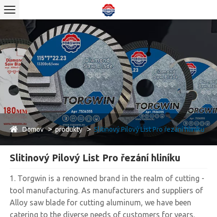
Domov
produkty
Slitinový Pilový List Pro řezání hliníku
Slitinový Pilový List Pro řezání hliníku
1. Torgwin is a renowned brand in the realm of cutting -
tool manufacturing. As manufacturers and suppliers of
Alloy saw blade for cutting aluminum, we have been
catering to the diverse needs of customers for years.