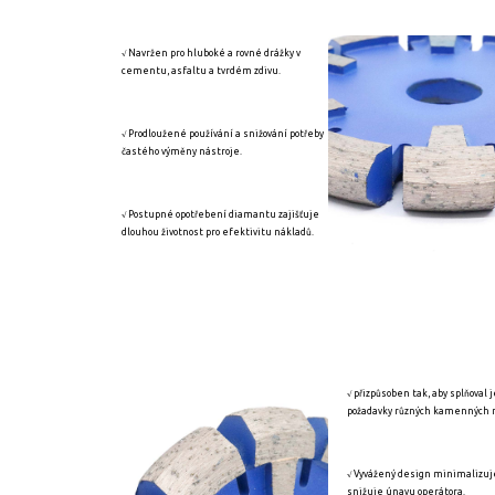
√ Navržen pro hluboké a rovné drážky v
cementu, asfaltu a tvrdém zdivu.
√ Prodloužené používání a snižování potřeby
častého výměny nástroje.
√ Postupné opotřebení diamantu zajišťuje
dlouhou životnost pro efektivitu nákladů.
√ přizpůsoben tak, aby splňoval
požadavky různých kamenných 
√ Vyvážený design minimalizuje
snižuje únavu operátora.