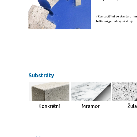
√ Kompatibilní se standardními
leštícími, podlahovými stroji.
Substráty
Mramor
Konkrétní
Žul