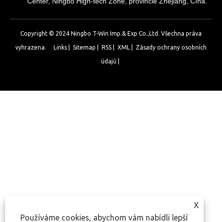
Center, Ningbo High-tech Zone, provincie Zhejiang, Čína.
Copyright © 2024 Ningbo T-Win Imp.& Exp Co.,Ltd. Všechna práva
vyhrazena.
Links
|
Sitemap
|
RSS
|
XML
|
Zásady ochrany osobních
údajů
|
X
Používáme cookies, abychom vám nabídli lepší