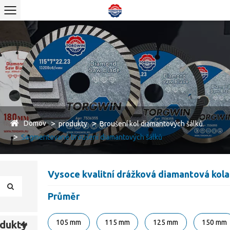
Domov
produkty
Broušení kol diamantových šálků
Segmentované broušení diamantových šálků
Vysoce kvalitní drážková diamantová kola
Průměr
105 mm
115 mm
125 mm
150 mm
dukty