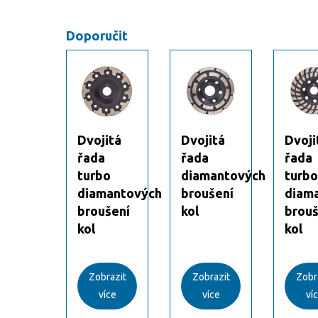
Doporučit
itá
Dvojitá
Dvojitá
Dvoji
a
řada
řada
řada
bo
turbo
diamantových
turbo
mantových
diamantových
broušení
diam
šení
broušení
kol
brouš
kol
kol
razit
Zobrazit
Zobrazit
Zobr
íce
více
více
ví