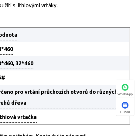
tí s ​​lithiovými vrtáky.
odnota
0*460
0*460, 32*460
5#
rčeno pro vrtání průchozích otvorů do různých
WhatsApp
ruhů dřeva
E-Mail
ithiová vrtačka
šim potřebám. Kontaktujte nás nyní!