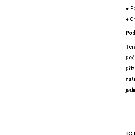
● P
● C
Pod
Ten
poč
při
naš
jed
Hot 