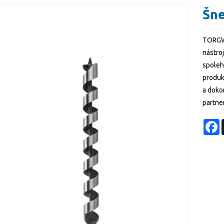
Šne
TORGWIN
nástro
spoleh
produk
a doko
partne
F