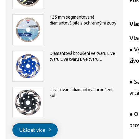
125 mm segmentovaná
diamantová pila s ochrannými zuby
Vla
Vla
● V
Diamantová broušení ve tvaru L ve
tvaru L ve tvaru L ve tvaru L
živ
● S
L tvarovaná diamantová broušení
vrtá
kol
● O
pro
Ukázat více