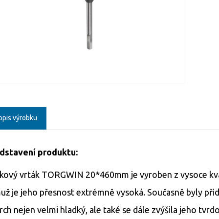
opis výrobku
dstavení produktu:
kový vrták TORGWIN 20*460mm je vyroben z vysoce kvalitn
už je jeho přesnost extrémně vysoká. Současně byly přidá
rch nejen velmi hladký, ale také se dále zvýšila jeho tvrd