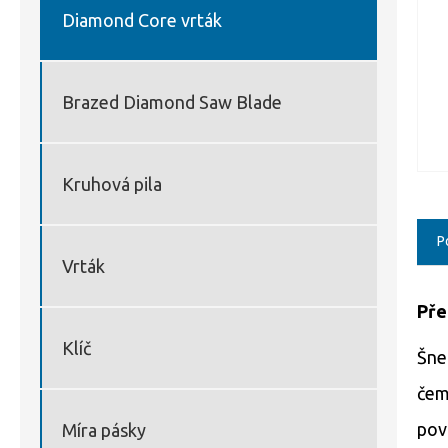
Diamond Core vrták
Brazed Diamond Saw Blade
Kruhová pila
P
Vrták
Pře
Klíč
Šne
čem
pov
Míra pásky