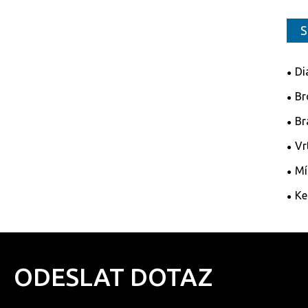
S
Di
Br
Br
Vr
Mí
Ke
ODESLAT DOTAZ