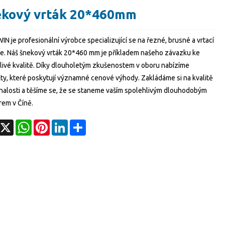
kový vrták 20*460mm
 je profesionální výrobce specializující se na řezné, brusné a vrtací
je. Náš šnekový vrták 20*460 mm je příkladem našeho závazku ke
livé kvalitě. Díky dlouholetým zkušenostem v oboru nabízíme
ty, které poskytují významné cenové výhody. Zakládáme si na kvalitě
nalosti a těšíme se, že se staneme vaším spolehlivým dlouhodobým
rem v Číně.
acebook
X
WhatsApp
Pinterest
LinkedIn
Share