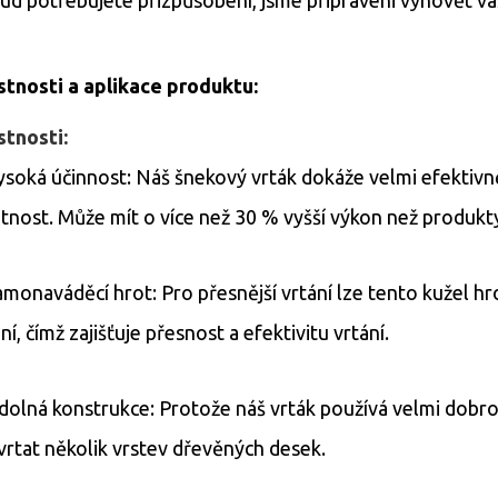
stnosti a aplikace produktu:
stnosti:
ysoká účinnost: Náš šnekový vrták dokáže velmi efektivn
otnost. Může mít o více než 30 % vyšší výkon než produkty 
amonaváděcí hrot: Pro přesnější vrtání lze tento kužel hr
ní, čímž zajišťuje přesnost a efektivitu vrtání.
dolná konstrukce: Protože náš vrták používá velmi dobrou
vrtat několik vrstev dřevěných desek.