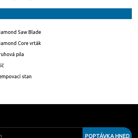
iamond Saw Blade
iamond Core vrták
ruhová pila
íč
empovací stan
POPTÁVKA HNED