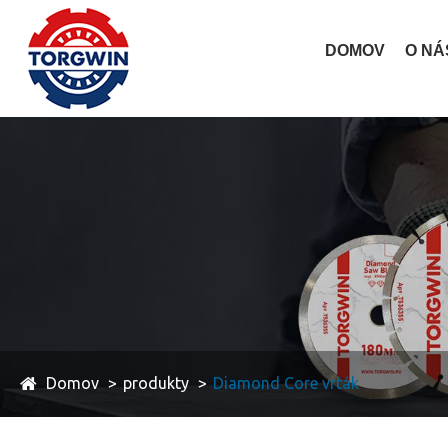
DOMOV
O NÁ
Domov
produkty
Diamond Core vrták