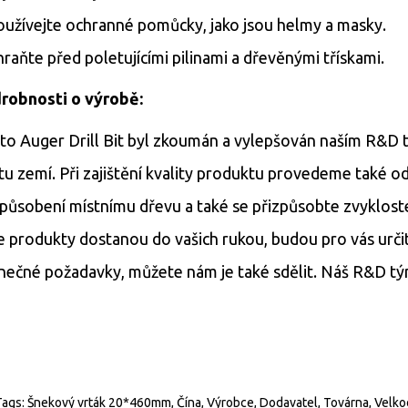
oužívejte ochranné pomůcky, jako jsou helmy a masky.
hraňte před poletujícími pilinami a dřevěnými třískami.
robnosti o výrobě:
to Auger Drill Bit byl zkoumán a vylepšován naším R&D 
tu zemí. Při zajištění kvality produktu provedeme také od
způsobení místnímu dřevu a také se přizpůsobte zvyklostem
e produkty dostanou do vašich rukou, budou pro vás urči
inečné požadavky, můžete nám je také sdělit. Náš R&D tý
Tags: Šnekový vrták 20*460mm, Čína, Výrobce, Dodavatel, Továrna, Velk