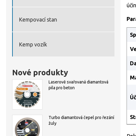
úči
Par
Kempovací stan
Sp
Kemp vozík
Ve
Da
Nové produkty
Ma
Laserově svařovaná diamantová
pila pro beton
Úč
St
Turbo diamantová čepel pro řezání
žuly
Pok