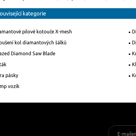
ouvisející kategorie
amantové pilové kotouče X-mesh
D
oušení kol diamantových šálků
D
azed Diamond Saw Blade
K
ták
Kl
ra pásky
K
mp vozík