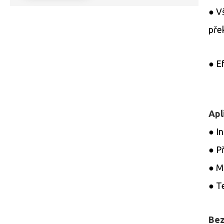
● V
pře
● E
Apl
● I
● P
● M
● T
Bez