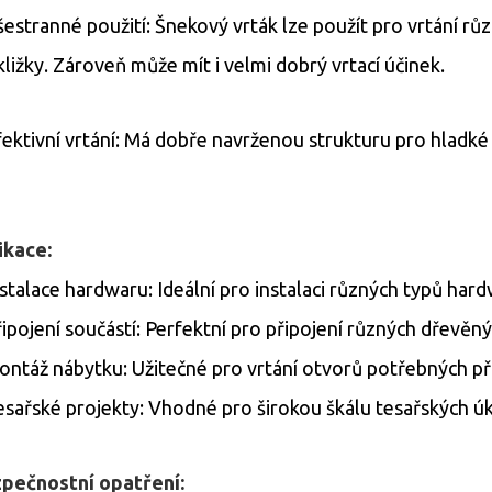
šestranné použití: Šnekový vrták lze použít pro vrtání r
kližky. Zároveň může mít i velmi dobrý vrtací účinek.
fektivní vrtání: Má dobře navrženou strukturu pro hladké a
ikace:
nstalace hardwaru: Ideální pro instalaci různých typů har
řipojení součástí: Perfektní pro připojení různých dřevěný
ontáž nábytku: Užitečné pro vrtání otvorů potřebných př
esařské projekty: Vhodné pro širokou škálu tesařských úkol
pečnostní opatření: