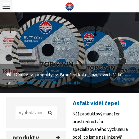
Domov
produkty
Broušení kol diamantových šálků
Turbo diamantové šálky broušení kol
Asfalt viděl čepel
Náš produktový manažer
prostřednictvím
specializovaného výzkumu a
produkty
poté, co jsme naši inženýři