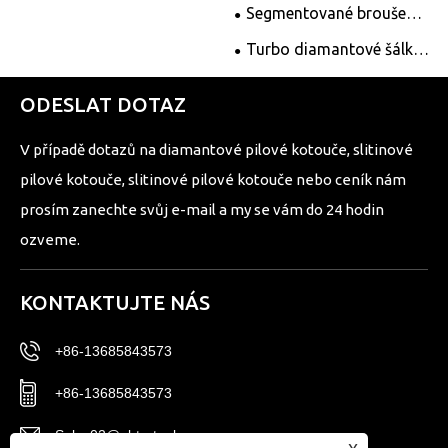
Segmentované broušení
diamantových šálků
Turbo diamantové šálky
broušení kol
ODESLAT DOTAZ
V případě dotazů na diamantové pilové kotouče, slitinové
pilové kotouče, slitinové pilové kotouče nebo ceník nám
prosím zanechte svůj e-mail a my se vám do 24 hodin
ozveme.
KONTAKTUJTE NÁS
+86-13685843573
+86-13685843573
Sales02@nbtg-tools.com