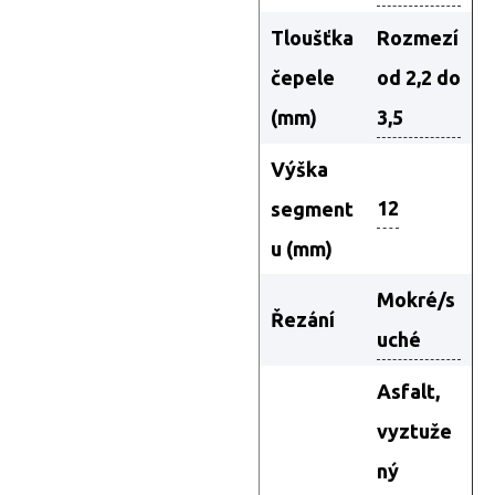
Tloušťka
Rozmezí
čepele
od 2,2 do
(mm)
3,5
Výška
12
segment
u (mm)
Mokré/s
Řezání
uché
Asfalt,
vyztuže
ný