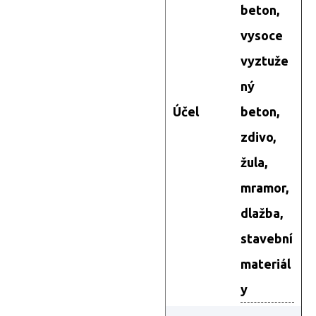
beton,
vysoce
vyztuže
ný
Účel
beton,
zdivo,
žula,
mramor,
dlažba,
stavební
materiál
y