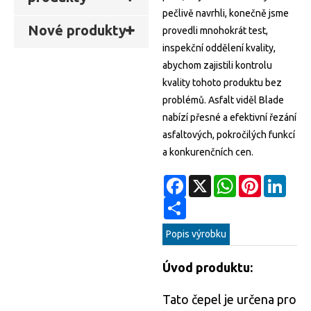
pečlivě navrhli, konečně jsme
Nové produkty
provedli mnohokrát test,
inspekční oddělení kvality,
abychom zajistili kontrolu
kvality tohoto produktu bez
problémů. Asfalt viděl Blade
nabízí přesné a efektivní řezání
asfaltových, pokročilých funkcí
a konkurenčních cen.
Facebook
X
WhatsApp
Pinterest
Linke
Share
Popis výrobku
Úvod produktu:
Tato čepel je určena pro